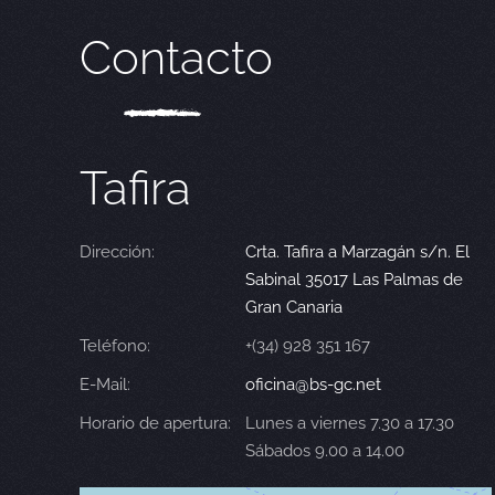
Contacto
Tafira
Dirección:
Crta. Tafira a Marzagán s/n. El
Sabinal 35017 Las Palmas de
Gran Canaria
Teléfono:
+(34) 928 351 167
E-Mail:
oficina@bs-gc.net
Horario de apertura:
Lunes a viernes 7.30 a 17.30
Sábados 9.00 a 14.00