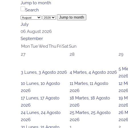
Jump to month
Jump to month
July
06 August 2026
September
Mon
Tue
Wed
Thu
Fri
Sat
Sun
27
28
29
5
Mi
3
Lunes, 3 Agosto 2026
4
Martes, 4 Agosto 2026
202
10
Lunes, 10 Agosto
11
Martes, 11 Agosto
12
Mi
2026
2026
202
17
Lunes, 17 Agosto
18
Martes, 18 Agosto
19
M
2026
2026
202
24
Lunes, 24 Agosto
25
Martes, 25 Agosto
26
M
2026
2026
202
31
Lunes, 31 Agosto
1
2