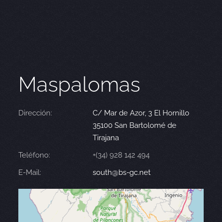
Maspalomas
Dirección:
C/ Mar de Azor, 3 El Hornillo
35100 San Bartolomé de
Tirajana
Teléfono:
+(34) 928 142 494
E-Mail:
south@bs-gc.net