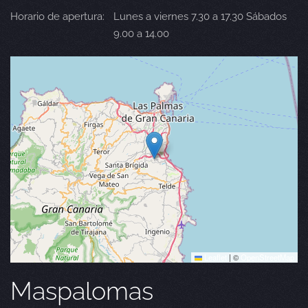
Horario de apertura:
Lunes a viernes 7.30 a 17.30 Sábados
9.00 a 14.00
Leaflet
|
©
OpenStreetMap
Maspalomas