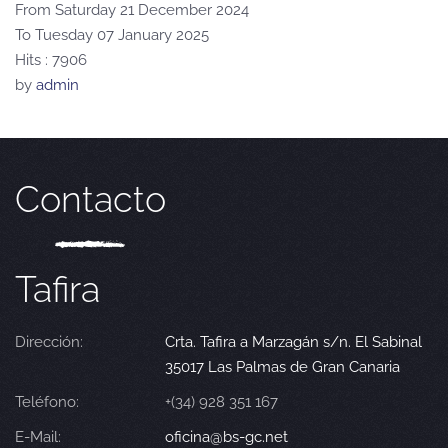
From Saturday 21 December 2024
To Tuesday 07 January 2025
Hits
: 7906
by
admin
Contacto
Tafira
Dirección:
Crta. Tafira a Marzagán s/n. El Sabinal
35017 Las Palmas de Gran Canaria
Teléfono:
+(34) 928 351 167
E-Mail:
oficina@bs-gc.net