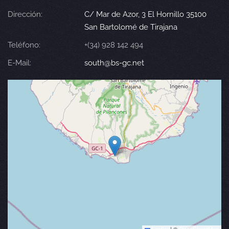
Dirección:
C/ Mar de Azor, 3 El Hornillo 35100
San Bartolomé de Tirajana
Teléfono:
+(34) 928 142 494
E-Mail:
south@bs-gc.net