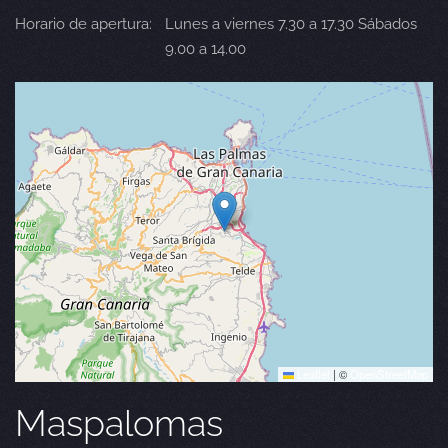
Horario de apertura:
Lunes a viernes 7.30 a 17.30 Sábados
9.00 a 14.00
Leaflet
|
©
OpenStreetMap
Maspalomas