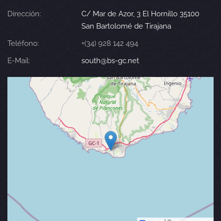
Dirección:
C/ Mar de Azor, 3 El Hornillo 35100
San Bartolomé de Tirajana
Teléfono:
+(34) 928 142 494
E-Mail:
south@bs-gc.net