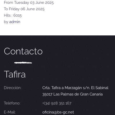
From Tuesday 03 June 2025
To Friday 06 June 2025
Hits
: 6015
by
admin
Contacto
Tafira
Dirección:
Crta. Tafira a Marzagán s/n. El Sabinal
35017 Las Palmas de Gran Canaria
Teléfono:
+(34) 928 351 167
E-Mail:
oficina@bs-gc.net