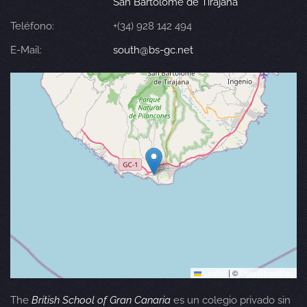
San Bartolomé de Tirajana
Teléfono:
+(34) 928 142 494
E-Mail:
south@bs-gc.net
Leaflet
|
©
OpenStreetMap
The
British School of Gran Canaria
es un colegio privado sin