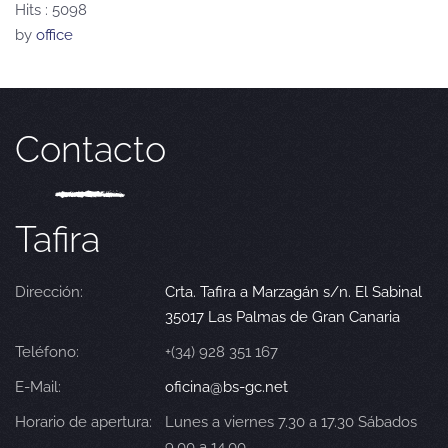
Hits
: 5098
by
office
Contacto
Tafira
Dirección:
Crta. Tafira a Marzagán s/n. El Sabinal
35017 Las Palmas de Gran Canaria
Teléfono:
+(34) 928 351 167
E-Mail:
oficina@bs-gc.net
Horario de apertura:
Lunes a viernes 7.30 a 17.30 Sábados
9.00 a 14.00