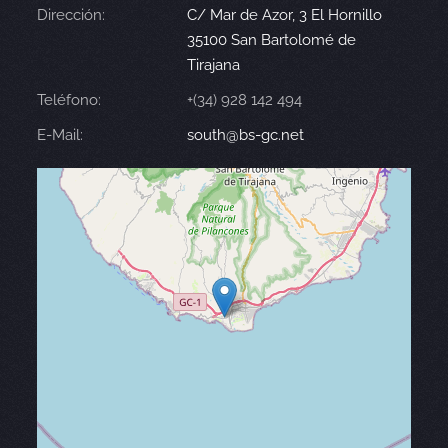
Dirección:
C/ Mar de Azor, 3 El Hornillo
35100 San Bartolomé de
Tirajana
Teléfono:
+(34) 928 142 494
E-Mail:
south@bs-gc.net