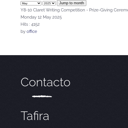
Jump to month
Y8-10 Claret Writing Competition - Prize-Giving Cere
Monday 12 May 2025
Hits
: 4152
by
office
Contacto
Tafira