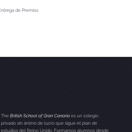
Entrega de Premios
The
British School of Gran Canaria
es un colegio
privado sin ánimo de lucro que sigue el plan de
estudios del Reino Unido. Formamos alumnos desde