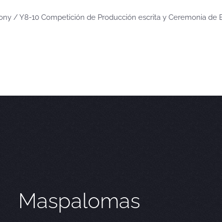
mony / Y8-10 Competición de Producción escrita y Ceremonia de 
Maspalomas