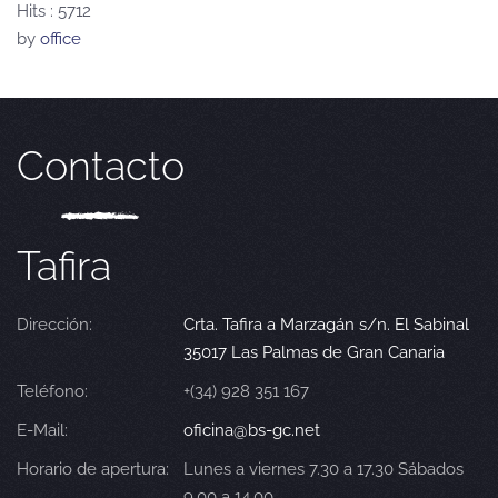
Hits
: 5712
by
office
Contacto
Tafira
Dirección:
Crta. Tafira a Marzagán s/n. El Sabinal
35017 Las Palmas de Gran Canaria
Teléfono:
+(34) 928 351 167
E-Mail:
oficina@bs-gc.net
Horario de apertura:
Lunes a viernes 7.30 a 17.30 Sábados
9.00 a 14.00