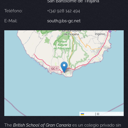
San Bartolomé de Tirajana
Teléfono:
+(34) 928 142 494
E-Mail:
south@bs-gc.net
Leaflet
|
©
OpenStreetMap
The
British School of Gran Canaria
es un colegio privado sin