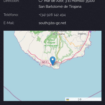
Dirección:
C/ Mar de Azor, 3 El Hornillo 35100
San Bartolomé de Tirajana
Teléfono:
+(34) 928 142 494
E-Mail:
south@bs-gc.net
Leaflet
|
©
OpenStreetMap