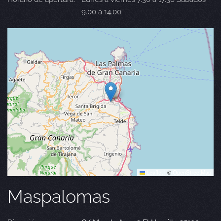
9.00 a 14.00
Leaflet
|
©
OpenStreetMap
Maspalomas