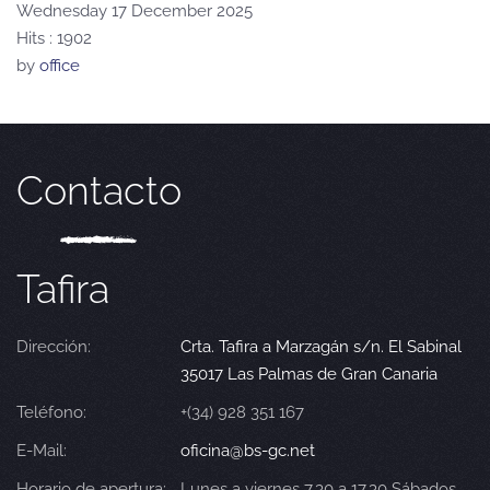
Wednesday 17 December 2025
Hits
: 1902
by
office
Contacto
Tafira
Dirección:
Crta. Tafira a Marzagán s/n. El Sabinal
35017 Las Palmas de Gran Canaria
Teléfono:
+(34) 928 351 167
E-Mail:
oficina@bs-gc.net
Horario de apertura:
Lunes a viernes 7.30 a 17.30 Sábados