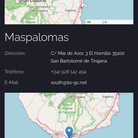
Leaflet
|
©
OpenStreetMap
Maspalomas
Dirección:
C/ Mar de Azor, 3 El Hornillo 35100
San Bartolomé de Tirajana
Teléfono:
+(34) 928 142 494
E-Mail:
south@bs-gc.net