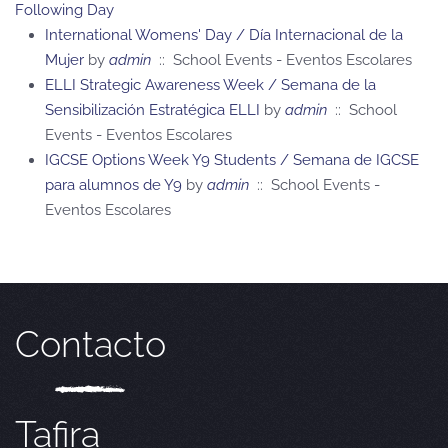
Following Day
International Womens' Day / Día Internacional de la
Mujer
by
admin
:: School Events - Eventos Escolares
ELLI Strategic Awareness Week / Semana de la
Sensibilización Estratégica ELLI
by
admin
:: School
Events - Eventos Escolares
IGCSE Options Week Y9 Students / Semana de IGCSE
para alumnos de Y9
by
admin
:: School Events -
Eventos Escolares
Contacto
Tafira