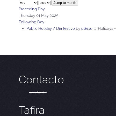
Jump to month
Preceding Day
Thursday 01 May 2025
Following Day
Public Holiday / Día festivo
by
admin
:: Holidays -
Contacto
Tafira