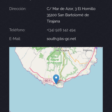
Dirección:
C/ Mar de Azor, 3 El Hornillo
35100 San Bartolomé de
Tirajana
Teléfono:
+(34) 928 142 494
E-Mail:
south@bs-gc.net