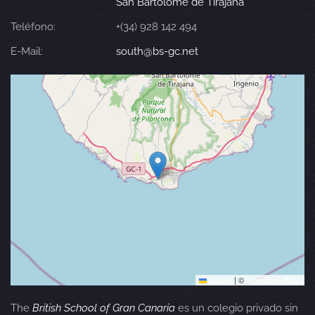
San Bartolomé de Tirajana
Teléfono:
+(34) 928 142 494
E-Mail:
south@bs-gc.net
Leaflet
|
©
OpenStreetMap
The
British School of Gran Canaria
es un colegio privado sin