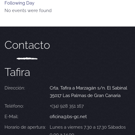
Following Day
No events were found
Contacto
Tafira
Dirección:
Crta. Tafira a Marzagán s/n. El Sabinal
35017 Las Palmas de Gran Canaria
Teléfono:
+(34) 928 351 167
E-Mail:
oficina@bs-gc.net
Horario de apertura:
Lunes a viernes 7.30 a 17.30 Sábados
9.00 a 14.00