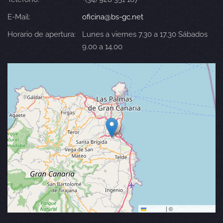
E-Mail:
oficina@bs-gc.net
Horario de apertura:
Lunes a viernes 7.30 a 17.30 Sábados
9.00 a 14.00
Leaflet
|
©
OpenStreetMap