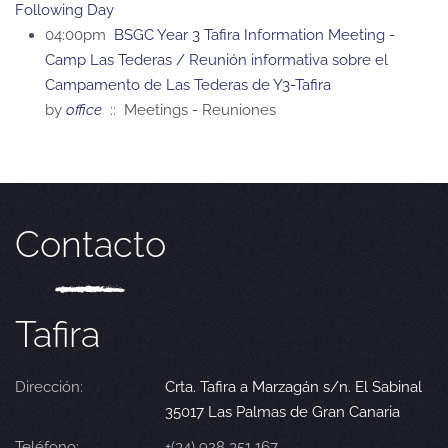
Following Day
04:00pm
BSGC Year 3 Tafira Information Meeting -
Camp Las Tederas / Reunión informativa sobre el
Campamento de Las Tederas de Y3-Tafira
by
office
:: Meetings - Reuniones
Contacto
Tafira
Dirección:
Crta. Tafira a Marzagán s/n. El Sabinal
35017 Las Palmas de Gran Canaria
Teléfono:
+(34) 928 351 167