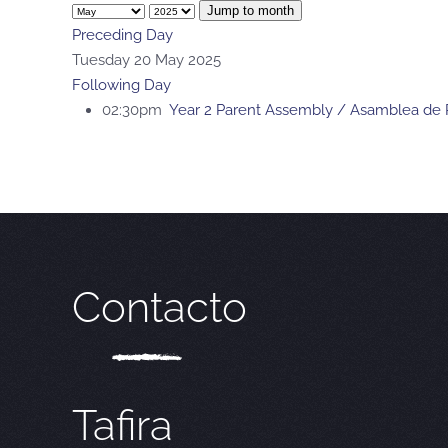
Jump to month
Preceding Day
Tuesday 20 May 2025
Following Day
02:30pm
Year 2 Parent Assembly / Asamblea de 
Contacto
Tafira