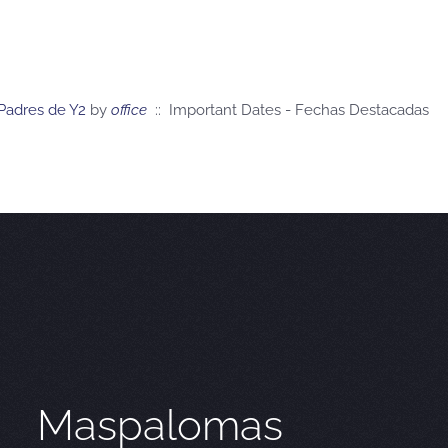
Padres de Y2
by
office
:: Important Dates - Fechas Destacadas
Maspalomas