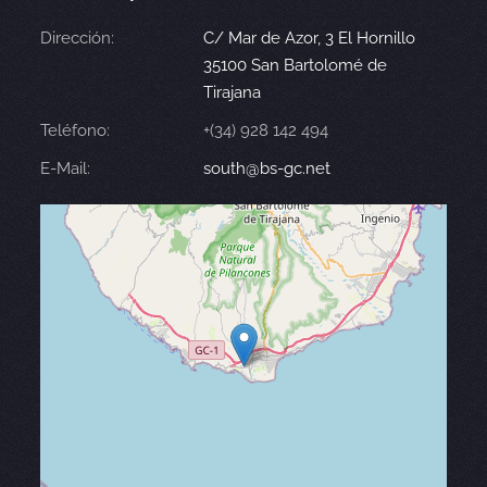
Dirección:
C/ Mar de Azor, 3 El Hornillo
35100 San Bartolomé de
Tirajana
Teléfono:
+(34) 928 142 494
E-Mail:
south@bs-gc.net