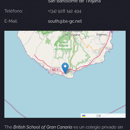
San Bartolomé de Tirajana
Teléfono:
+(34) 928 142 494
E-Mail:
south@bs-gc.net
Leaflet
|
©
OpenStreetMap
The
British School of Gran Canaria
es un colegio privado sin