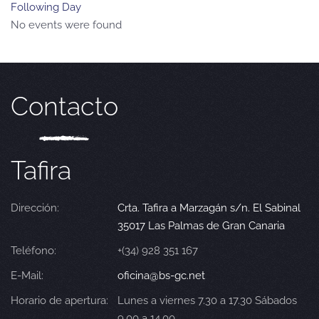
Following Day
No events were found
Contacto
Tafira
Dirección:
Crta. Tafira a Marzagán s/n. El Sabinal
35017 Las Palmas de Gran Canaria
Teléfono:
+(34) 928 351 167
E-Mail:
oficina@bs-gc.net
Horario de apertura:
Lunes a viernes 7.30 a 17.30 Sábados
9.00 a 14.00