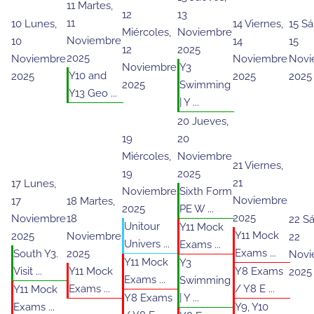
11
Martes,
12
13
11
10
Lunes,
14
Viernes,
15
Sá
Miércoles,
Noviembre
Noviembre
10
14
15
12
2025
2025
Noviembre
Noviembre
Novi
Noviembre
Y3
Y10 and
2025
2025
2025
2025
Swimming
Y13 Geo ...
| Y ...
20
Jueves,
19
20
Miércoles,
Noviembre
21
Viernes,
19
2025
21
17
Lunes,
Noviembre
Sixth Form
Noviembre
17
18
Martes,
2025
PE W ...
2025
Noviembre
18
22
Sá
Unitour
Y11 Mock
Y11 Mock
2025
Noviembre
22
Univers ...
Exams ...
Exams ...
South Y3.
2025
Novi
Y11 Mock
Y3
Visit ...
Y11 Mock
Y8 Exams
2025
Exams ...
Swimming
Exams ...
/ Y8 E ...
Y11 Mock
Y8 Exams
| Y ...
Exams ...
Y9, Y10