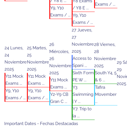
/ Y8 E ...
Y8 Exams
Exams / ...
Y9, Y10
/ Y8 E ...
Exams / ...
Y9, Y10
Exams / ...
27
Jueves,
27
Noviembre
26
28
Viernes,
24
Lunes,
25
Martes,
2025
Miércoles,
28
24
25
Access to
26
Noviembre
Noviembre
Noviembre
29
S
Spani ...
Noviembre
2025
2025
2025
29
2025
Sixth Form
South Y4, 5
Y11 Mock
Y11 Mock
Novi
Y11 Mock
PE W ...
& 6 ...
Exams ...
Exams ...
2025
Exams ...
Y3
Tafira
Y9, Y10
Y9, Y10
Y2-Y9 CB
Swimming
Movember
Exams / ...
Exams / ...
Gran C ...
| Y ...
...
Y7. Trip to
la ...
Important Dates - Fechas Destacadas