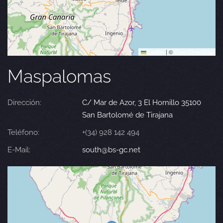
Leaflet
|
©
OpenStreetMap
Maspalomas
Dirección:
C/ Mar de Azor, 3 El Hornillo 35100
San Bartolomé de Tirajana
Teléfono:
+(34) 928 142 494
E-Mail:
south@bs-gc.net