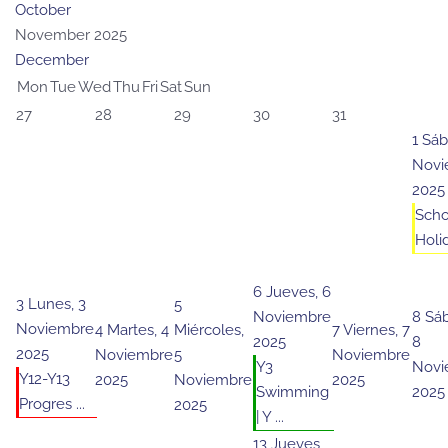
October
November 2025
December
Mon
Tue
Wed
Thu
Fri
Sat
Sun
27
28
29
30
31
1
Sáb
Novi
2025
Scho
Holid
6
Jueves, 6
3
Lunes, 3
5
Noviembre
8
Sá
Noviembre
4
Martes, 4
Miércoles,
7
Viernes, 7
2025
8
2025
Noviembre
5
Noviembre
Y3
Novi
Y12-Y13
2025
Noviembre
2025
Swimming
2025
Progres ...
2025
| Y ...
13
Jueves,