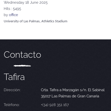
Wednesday 18 June 2025
Hits
: 5495
by
office
University of Las Palmas, Athletics Stadium
Contacto
Tafira
Dirección:
Crta. Tafira a Marzagán s/n. El Sabinal
35017 Las Palmas de Gran Canaria
Teléfono:
+(34) 928 351 167