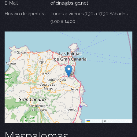
E-Mail:
oficina@bs-gc.net
Horario de apertura:
Lunes a viernes 7.30 a 17.30 Sábados
9.00 a 14.00
Leaflet
|
©
OpenStreetMap
Maspalomas