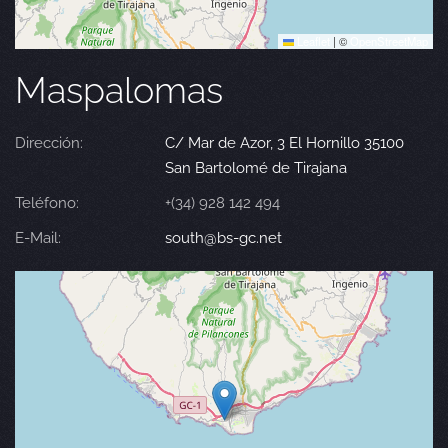
Leaflet
|
©
OpenStreetMap
Maspalomas
Dirección:
C/ Mar de Azor, 3 El Hornillo 35100
San Bartolomé de Tirajana
Teléfono:
+(34) 928 142 494
E-Mail:
south@bs-gc.net