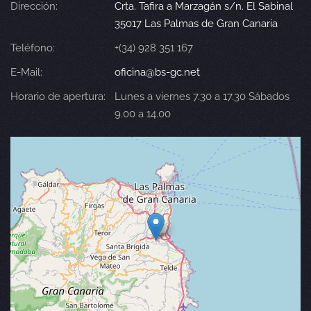
Dirección:
Crta. Tafira a Marzagán s/n. El Sabinal
35017 Las Palmas de Gran Canaria
Teléfono:
+(34) 928 351 167
E-Mail:
oficina@bs-gc.net
Horario de apertura:
Lunes a viernes 7.30 a 17.30 Sábados
9.00 a 14.00