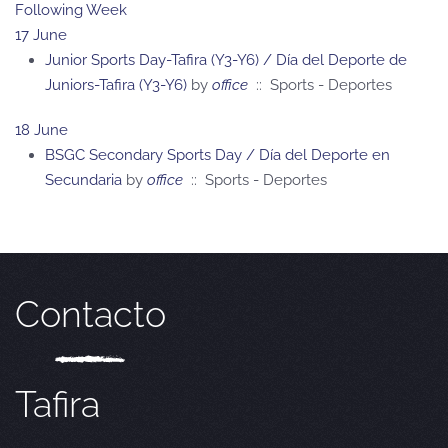
Following Week
17 June
Junior Sports Day-Tafira (Y3-Y6) / Día del Deporte de
Juniors-Tafira (Y3-Y6)
by
office
:: Sports - Deportes
18 June
BSGC Secondary Sports Day / Día del Deporte en
Secundaria
by
office
:: Sports - Deportes
Contacto
Tafira