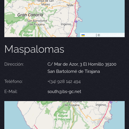
Leaflet
|
©
OpenStreetMap
Maspalomas
Dirección:
C/ Mar de Azor, 3 El Hornillo 35100
San Bartolomé de Tirajana
Teléfono:
+(34) 928 142 494
E-Mail:
south@bs-gc.net