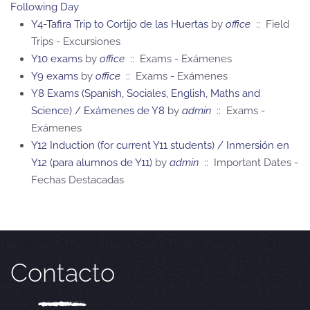
Following Day
Y4-Tafira Trip to Cortijo de las Huertas
by
office
:: Field
Trips - Excursiones
Y10 exams
by
office
:: Exams - Exámenes
Y9 exams
by
office
:: Exams - Exámenes
Y8 Exams (Spanish, Sociales, English, Maths and
Science) / Exámenes de Y8
by
admin
:: Exams -
Exámenes
Y12 Induction (for current Y11 students) / Inmersión en
Y12 (para alumnos de Y11)
by
admin
:: Important Dates -
Fechas Destacadas
Contacto